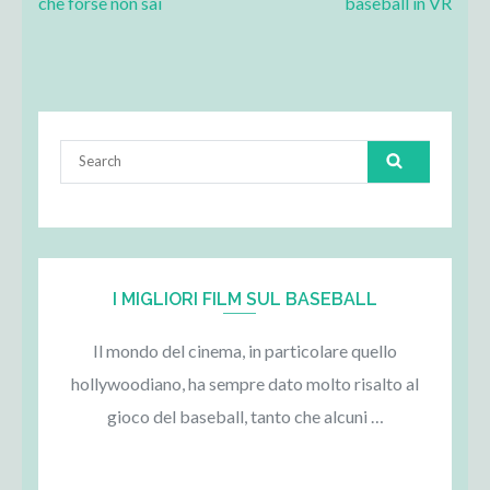
navigation
che forse non sai
baseball in VR
Search
for:
I MIGLIORI FILM SUL BASEBALL
Il mondo del cinema, in particolare quello
hollywoodiano, ha sempre dato molto risalto al
gioco del baseball, tanto che alcuni …