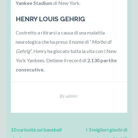
Yankee Stadium
di New York.
HENRY LOUIS GEHRIG
Costretto a ritirarsi a causa di una malattia
neurologica che ha preso il nome di “
Morbo di
Gehrig
“, Henry ha giocato tutta la vita con i New
York Yankees. Detiene il record di
2.130 partite
consecutive.
By admin
Post
10 curiosità sul baseball
I 3 migliori giochi di